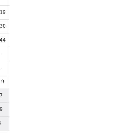
19
30
44
–
–
.9
7
9
4