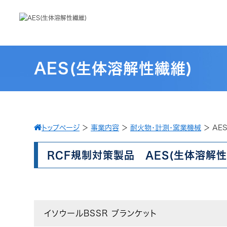
AES(生体溶解性繊維)
トップページ
＞
事業内容
＞
耐火物・計測・窯業機械
＞
AE
RCF規制対策製品 AES(生体溶解性
イソウールBSSR ブランケット