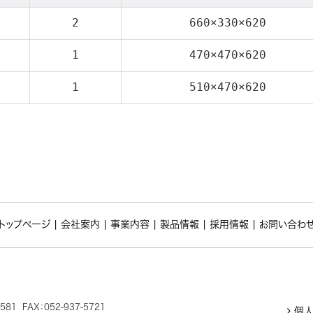
2
660×330×620
1
470×470×620
1
510×470×620
トップページ
|
会社案内
|
事業内容
|
製品情報
|
採用情報
|
お問い合わ
1 FAX：052-937-5721
個