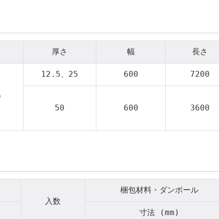
厚さ
幅
長さ
12.5、25
600
7200
0
50
600
3600
梱包材料・ダンボール
入数
寸法 (mm)