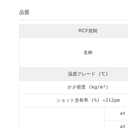
品質
RCF規制
名称
温度グレード (℃)
かさ密度 (kg/m³)
ショット含有率 (%) +212μm
at
at