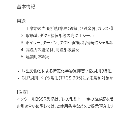
基本情報
用途
工業炉の内張断熱(業界：鉄鋼、非鉄金属、ガラス・
取鍋蓋、ダクト接続部等の高温用シール
ボイラー、タービン、ダクト・配管、精密鋳造シェル
高温ガス濾過材、高温部吸音材
建築用不燃材
厚生労働省による特定化学物質障害予防規則（特化則
CLP規則、ドイツ規則(TRGS 905)による規制対
[注意]
イソウールBSSR製品は、その組成上、一定の熱履歴を受
お引き合いに際しては、ご使用条件などをご提示頂きます